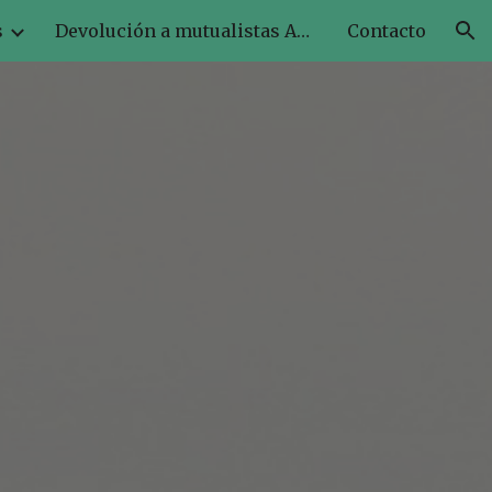
s
Devolución a mutualistas AEAT
Contacto
ion